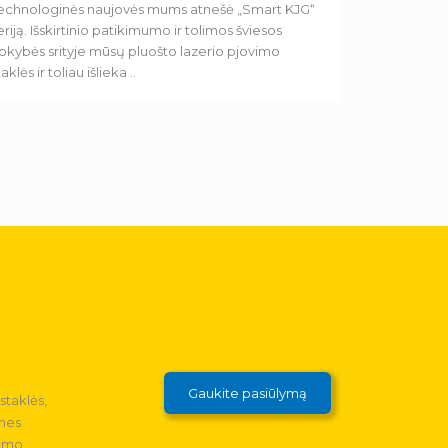
echnologinės naujovės mums atnešė „Smart KJG“
eriją. Išskirtinio patikimumo ir tolimos šviesos
okybės srityje mūsų pluošto lazerio pjovimo
taklės ir toliau išlieka ..
Gaukite pasiūlymą
staklės,
 mes
dimo