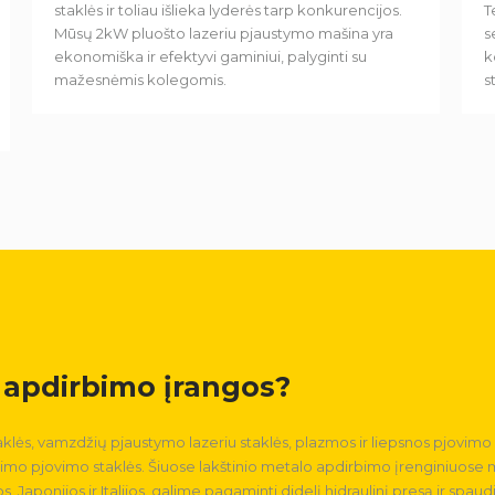
staklės ir toliau išlieka lyderės tarp konkurencijos.
T
Mūsų 2kW pluošto lazeriu pjaustymo mašina yra
s
ekonomiška ir efektyvi gaminiui, palyginti su
k
mažesnėmis kolegomis.
s
o apdirbimo įrangos?
aklės, vamzdžių pjaustymo lazeriu staklės, plazmos ir liepsnos pjovimo 
imo pjovimo staklės. Šiuose lakštinio metalo apdirbimo įrenginiuose
 Japonijos ir Italijos. galime pagaminti didelį hidraulinį presą ir spau