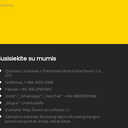
ektavimo
Susisiekite su mumis
Qiaolian Lazeriniai ir Plazminiai (Anhui) Machinery Co,
LTD
Telefonas: + 188-5555-1088
Faksas: + 86-555-2780563
„Mob“ / „WhatsApp“ / „WeChat“: + 86-18855551088
„Skype“: cnanhuilaifu
Svetainė: http://www.accurllaser.cc
Gamyklos adresas: Bowang rajono Bowang įrangos
pramonės parkas, Kinija, Ma'anShan.