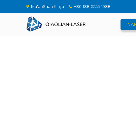
Ma'anShan Kinija
+86-188-5555-1088
NA