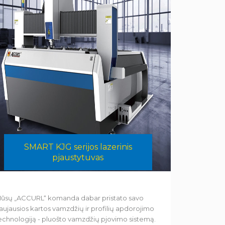
SMART KJG serijos lazerinis
pjaustytuvas
ūsų „ACCURL“ komanda dabar pristato savo
aujausios kartos vamzdžių ir profilių apdorojimo
echnologiją - pluošto vamzdžių pjovimo sistemą.