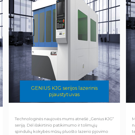
GENIUS KJG serijos lazerinis
pjaustytuvas
Technologinės naujovės mums atnešė „Genius KJG“
M
seriją. Dėl išskirtinio patikimumo ir tolimųjų
n
spindulių kokybės mūsų pluošto lazerio pjovimo
t