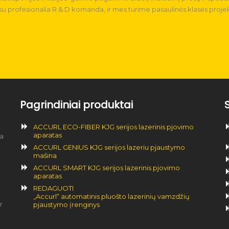
su profesionalia R & D komanda, ir mes turime pasaulinės klasės proj
Pagrindiniai produktai
ACCURL ECO-FIBER KJG serijos lazerinis pjovimo
aparatas
na
ACCURL GENIUS KJG serijos lazeriu pjaustymo
mašina
ACCURL SMART KJG serijos lazerinis pjovimo
aparatas
REDAGUOTI
„Accurl“ automatinis pluošto lazerinių vamzdžių
r
pjaustymo įrenginys