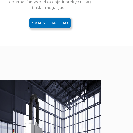
aptarnaujantys darbuotojai ir prekybininkų
tinklas mėgaujasi ...
SKAITYTI DAUGIAU