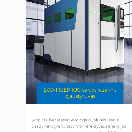
ECO-FIBER KJG serijos lazerinis
pjaustytuvas
„Accurl Fiber leaser“ ekologiškų pluoštų serija,
pasižyminti greito pjovimo ir efektyvaus energijos