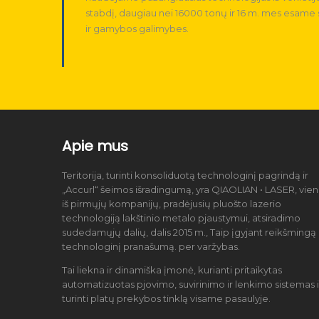
stabdį, daugiau nei 16000 tonų ir 16 m. mes esame 
ir gamybos galimybes.
Apie mus
Teritorija, turinti konsoliduotą technologinį pagrindą ir
„Accurl“ šeimos išradingumą, yra QIAOLIAN • LASER, vie
iš pirmųjų kompanijų, pradėjusių pluošto lazerio
technologiją lakštinio metalo pjaustymui, atsiradimo
sudedamųjų dalių, dalis 2015 m., Taip įgyjant reikšmingą
technologinį pranašumą. per varžybas.
Tai liekna ir dinamiška įmonė, kurianti pritaikytas
automatizuotas pjovimo, suvirinimo ir lenkimo sistemas i
turinti platų prekybos tinklą visame pasaulyje.