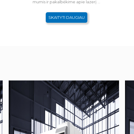
mumis ir pakalbėkime apie lazerį ...
SKAITYTI DAUGIAU