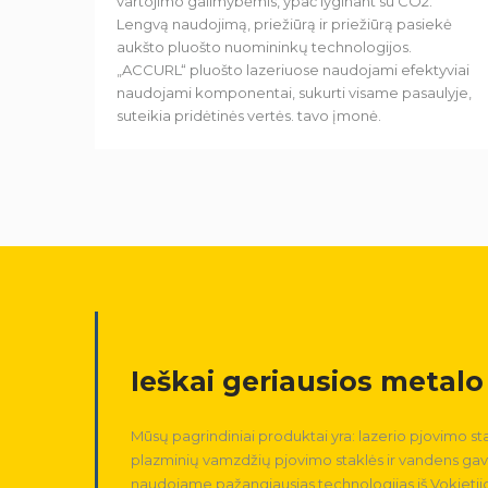
vartojimo galimybėmis, ypač lyginant su CO2.
Lengvą naudojimą, priežiūrą ir priežiūrą pasiekė
aukšto pluošto nuomininkų technologijos.
„ACCURL“ pluošto lazeriuose naudojami efektyviai
naudojami komponentai, sukurti visame pasaulyje,
suteikia pridėtinės vertės. tavo įmonė.
Ieškai geriausios metal
Mūsų pagrindiniai produktai yra: lazerio pjovimo st
plazminių vamzdžių pjovimo staklės ir vandens gav
naudojame pažangiausias technologijas iš Vokietijos,